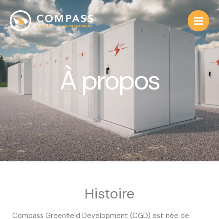
Aller
au
contenu
À propos
Histoire
Compass Greenfield Development (CGD) est née de